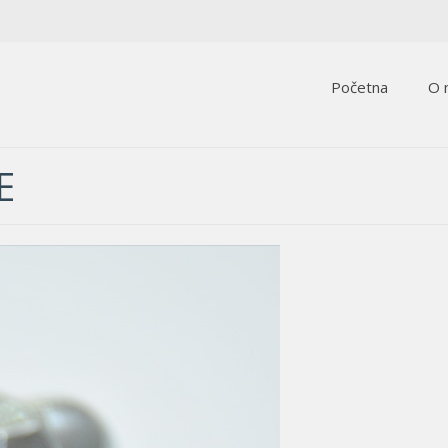
Početna
O 
E