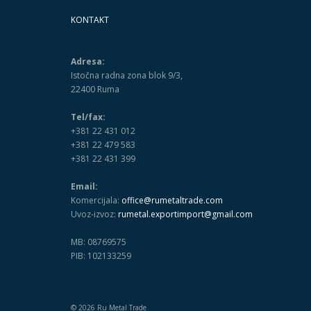
KONTAKT
Adresa:
Istočna radna zona blok 9/3,
22400 Ruma
Tel/fax:
+381 22 431 012
+381 22 479 583
+381 22 431 399
Email:
Komercijala:
office@rumetaltrade.com
Uvoz-izvoz:
rumetal.exportimport@gmail.com
MB: 08769575
PIB: 102133259
© 2026 Ru Metal Trade