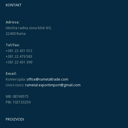
KONTAKT
Adresa:
Istočna radna zona blok 9/3,
22400 Ruma
Tel/fax:
+381 22 431 012
+381 22 479 583
+381 22 431 399
Email:
Komercijala:
office@rumetaltrade.com
Uvoz-izvoz:
rumetal.exportimport@gmail.com
MB: 08769575
PIB: 102133259
PROIZVODI