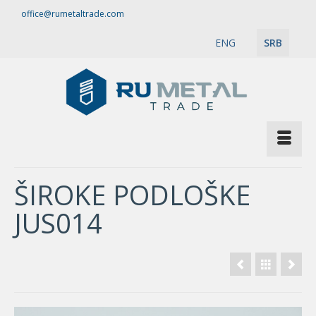
office@rumetaltrade.com
ENG
SRB
ŠIROKE PODLOŠKE
JUS014