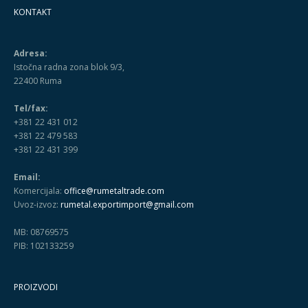
KONTAKT
Adresa:
Istočna radna zona blok 9/3,
22400 Ruma
Tel/fax:
+381 22 431 012
+381 22 479 583
+381 22 431 399
Email:
Komercijala:
office@rumetaltrade.com
Uvoz-izvoz:
rumetal.exportimport@gmail.com
MB: 08769575
PIB: 102133259
PROIZVODI