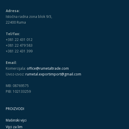
Adresa:
Istočna radna zona blok 9/3,
22400 Ruma
Tel/fax:
+381 22 431 012
+381 22 479 583
+381 22 431 399
Email:
Komercijala:
office@rumetaltrade.com
Uvoz-izvoz:
rumetal.exportimport@gmail.com
MB: 08769575
PIB: 102133259
PROIZVODI
Mašinski vijci
Vijci za lim