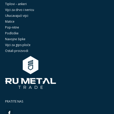
Tiplovi – ankeri
Vijci za drvo i ivericu
Ukucavajući vijci
Matice
Pop-nitne
Podloške
Navojne šipke
Vijci za gips ploče
Ostali proizvodi
PRATITE NAS