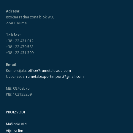
Adresa:
Istočna radna zona blok 9/3,
22400 Ruma
Tel/fax:
+381 22 431 012
+381 22 479 583
+381 22 431 399
Email:
Komercijala:
office@rumetaltrade.com
Uvoz-izvoz:
rumetal.exportimport@gmail.com
MB: 08769575
PIB: 102133259
PROIZVODI
Mašinski vijci
Vijci za lim