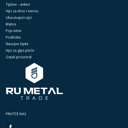
Tiplovi – ankeri
Vijci za drvo i ivericu
Ukucavajući vijci
Matice
Pop-nitne
Podloške
Navojne šipke
Vijci za gips ploče
Ostali proizvodi
PRATITE NAS